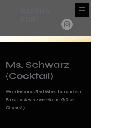
RAIONA
KURI
Ms. Schwarz
(Cocktail)
Wunderbares Red Wheaten und ein
Brustfleck wie zwei Martini Gläser.
Cheers! :)